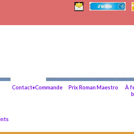
Contact♦Commande
Prix Roman Maestro
À f
b
nts